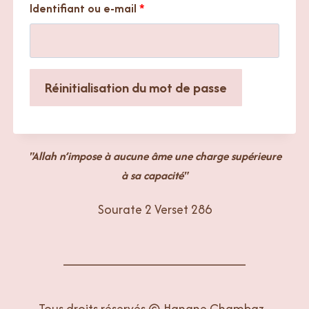
O
Identifiant ou e-mail
*
b
l
Réinitialisation du mot de passe
i
g
"Allah n’impose à aucune âme une charge supérieure
a
à sa capacité"
t
Sourate 2 Verset 286
o
i
________________________
r
e
Tous droits réservés © Hanane Chambaz -